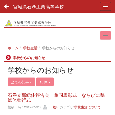
宮城県石巻工業高等学校
Toggl
ホーム
学校生活
学校からのお知らせ
学校からのお知らせ
学校からのお知らせ
全ての記事
10件
石巻支部総体報告会 兼同表彰式 ならびに県
総体壮行式
投稿日時 : 2019/05/23
一般c
カテゴリ:
学校生活について