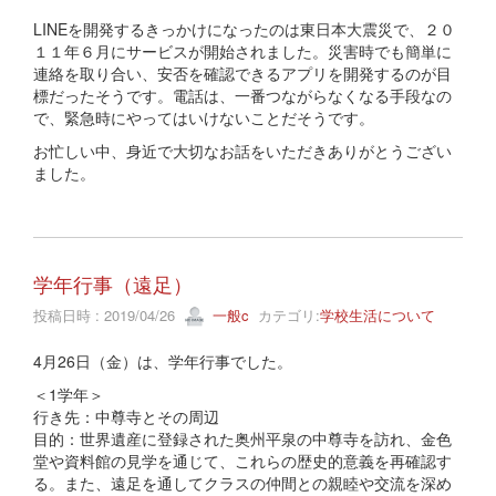
LINEを開発するきっかけになったのは東日本大震災で、２０
１１年６月にサービスが開始されました。災害時でも簡単に
連絡を取り合い、安否を確認できるアプリを開発するのが目
標だったそうです。電話は、一番つながらなくなる手段なの
で、緊急時にやってはいけないことだそうです。
お忙しい中、身近で大切なお話をいただきありがとうござい
ました。
学年行事（遠足）
投稿日時 : 2019/04/26
一般c
カテゴリ:
学校生活について
4月26日（金）は、学年行事でした。
＜1学年＞
行き先：中尊寺とその周辺
目的：世界遺産に登録された奥州平泉の中尊寺を訪れ、金色
堂や資料館の見学を通じて、これらの歴史的意義を再確認す
る。また、遠足を通してクラスの仲間との親睦や交流を深め