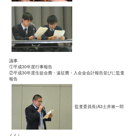
議事
①平成30年度行事報告
②平成30年度生徒会費・遠征費・入会金会計報告並びに監査
報告
監査委員長(A3土井漱一郎
くん）