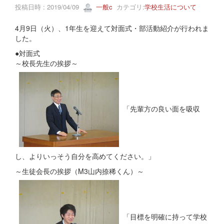
投稿日時 : 2019/04/09
一般c
カテゴリ:
学校生活について
4月9日（火）、1年生を迎えて対面式・部活動紹介が行われま
した。
●対面式
～校長先生の挨拶～
「先輩方の良い面を吸収
し、よりいっそう自分を高めてください。」
～生徒会長の挨拶（M3山内捺稀くん）～
「目標を明確に持って学校