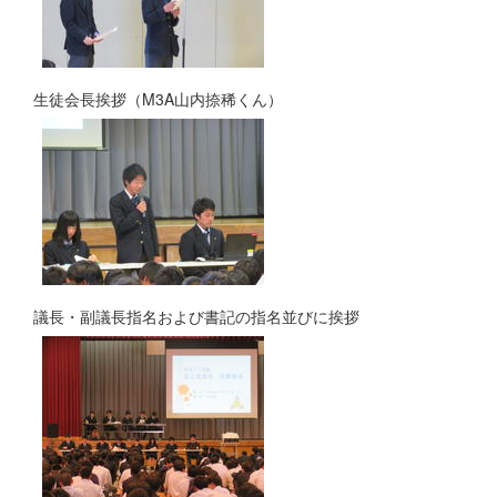
生徒会長挨拶（M3A山内捺稀くん）
議長・副議長指名および書記の指名並びに挨拶