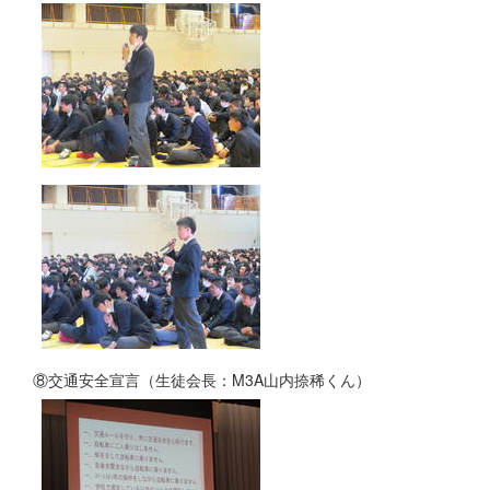
⑧交通安全宣言（生徒会長：M3A山内捺稀くん）