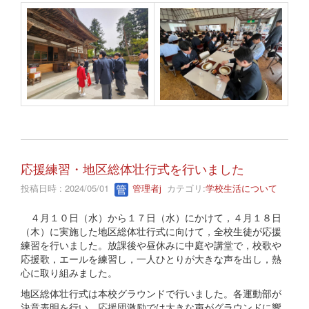
応援練習・地区総体壮行式を行いました
投稿日時 : 2024/05/01
管理者j
カテゴリ:
学校生活について
４月１０日（水）から１７日（水）にかけて，４月１８日
（木）に実施した地区総体壮行式に向けて，全校生徒が応援
練習を行いました。放課後や昼休みに中庭や講堂で，校歌や
応援歌，エールを練習し，一人ひとりが大きな声を出し，熱
心に取り組みました。
地区総体壮行式は本校グラウンドで行いました。各運動部が
決意表明を行い，応援団激励では大きな声がグラウンドに響