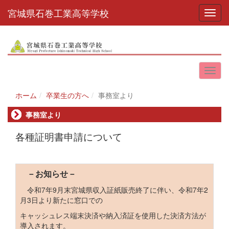
宮城県石巻工業高等学校
Toggl
ホーム
卒業生の方へ
事務室より
事務室より
各種証明書申請について
－お知らせ－
令和7年9月末宮城県収入証紙販売終了に伴い、令和7年2
月3日より新たに窓口での
キャッシュレス端末決済や納入済証を使用した決済方法が
導入されます。