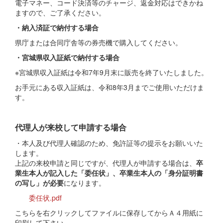
電子マネー、コード決済等のチャージ、返金対応はできかね
ますので、ご了承ください。
・納入済証で納付する場合
県庁または合同庁舎等の券売機で購入してください。
・宮城県収入証紙で納付する場合
※宮城県収入証紙は令和7年9月末に販売を終了いたしました。
お手元にある収入証紙は、令和8年3月までご使用いただけま
す。
代理人が来校して申請する場合
・本人及び代理人確認のため、免許証等の提示をお願いいた
します。
上記の来校申請と同じですが、代理人が申請する場合は、
卒
業生本人が記入した「委任状」、卒業生本人の「身分証明書
の写し」が必要
になります。
委任状.pdf
こちらを右クリックしてファイルに保存してからＡ４用紙に
印刷して下さい。