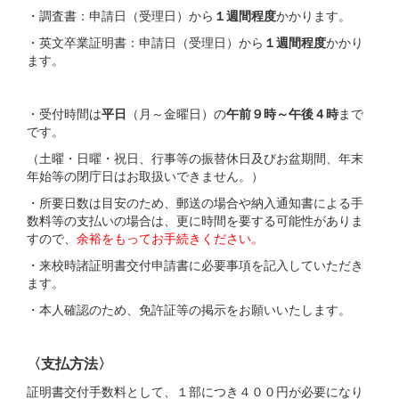
・調査書：申請日（受理日）から
１週間程度
かかります。
・英文卒業証明書：申請日（受理日）から
１週間程度
かかり
ます。
・受付時間は
平日
（月～金曜日）の
午前９時～午後４時
まで
です。
（土曜・日曜・祝日、行事等の振替休日及びお盆期間、年末
年始等の閉庁日はお取扱いできません。）
・所要日数は目安のため、郵送の場合や納入通知書による手
数料等の支払いの場合は、更に時間を要する可能性がありま
すので、
余裕をもってお手続きください。
・来校時諸証明書交付申請書に必要事項を記入していただき
ます。
・本人確認のため、免許証等の掲示をお願いいたします。
〈支払方法〉
証明書交付手数料として、１部につき４００円が必要になり