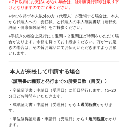
※７日以内にお支払いがない場合は、証明書発行請求は取り下
げとなりますのでご了承ください。
※やむを得ず本人以外の方（代理人）が受領する場合は、本人
から代理人への「委任状」と代理人の本人確認書類（運転免
許証・健康保険証等）をご持参ください。
※手続きの都合上発行に１週間～２週間ほど時間をいただく場
合があります。余裕を持ってお手続きください。万が一お急
ぎの場合は、その旨お電話にてお伝えいただきますようお願
いします。
本人が来校して申請する場合
〈証明書の種類と発行までの所要日数（目安）〉
・卒業証明書：申請日（受理日）に即日発行します。15~20
分ほどお時間をいただきます。
・成績証明書：申請日（受理日）から
１週間程度
かかりま
す。
・単位修得証明書：申請日（受理日）から
１週間程度
かかり
ます。