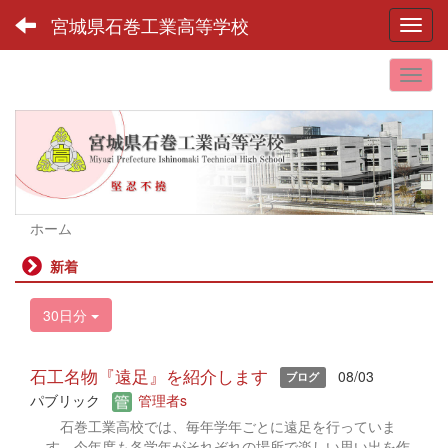
宮城県石巻工業高等学校
Toggl
ホーム
新着
30日分
石工名物『遠足』を紹介します
08/03
ブログ
パブリック
管理者s
石巻工業高校では、毎年学年ごとに遠足を行っていま
す。今年度も各学年がそれぞれの場所で楽しい思い出を作