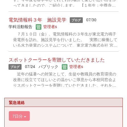
ってきましたので、ご紹介します。 【１年生：中尊寺】
１年生は、岩手県平泉町に構える文化遺産、中尊寺に行
ってきました。入学して初めての校外学習に、行きのバス
電気情報科３年 施設見学
07/30
ブログ
の中からハイテンションの１年生でした。到着すると、ガ
学科活動報告
管理者s
イドさんの案内のもと、学科ごとに中尊寺内を探索しまし
た。金色堂の壮大さと美しさに見惚れている生徒もいれ
７月１０日（金）、電気情報科の３年生が東北電力鳴子
ば、売店のソフトクリームに夢中になる生徒も。。。歴史
発電所を訪れ、施設見学を行いました。 実際に稼働して
の重みを感じつつも、高校生らしい微笑ましい一幕となっ
いる水力発電のシステムについて、東北電力株式会社 宮城
た今回の遠足。帰り道のバスの中では、歩き疲れてぐっす
発電技術センター 水力電気課の皆様から丁寧なご説明をい
りと眠る生徒や、今日撮ったばかりの写真を見せ合いなが
ただき、生徒たちは日頃の学習内容への理解をさらに深め
スポットクーラーを寄贈していただきました
ら楽しそうに語り合う生徒たちの姿が見られました。学科
ることができました。 現場での貴重な体験を通して、水
07/24
パブリック
管理者s
の仲間や先生方との絆もより一層深まった一日となりまし
ブログ
力発電の仕組みやその技術への関心を高めることができ、
た。この経験をこれからの学校生活のエネルギーに変え
大変有意義な時間となりました。
近年の猛暑への対策として、生徒や教職員の教育環境の
て、さらに成長を遂げてほしいと思います。 【２年生：仙
改善に役立ててほしいとの温かいご厚意から本校同窓会よ
台市中心部散策】 ２年生は学科ごとに分かれ、八木山動
りスポットクーラーを寄贈していただきました。それを受
物公園、仙台市博物館、青葉城址などを巡る校外学習を実
けて、令和８年７月１７日（金）校長室において、贈呈式
施しました。 八木山動物公園では、動物たちとの触れ合
を行いました。 今回、いただいたスポットクーラーは、
い...
校内の教育活動や学校行事等において有効に活用し、より
緊急連絡
快適で安全な学習環境づくりに役立ててまいります。 こ
のたびのご支援に対し、同窓会の皆様に心より感謝申し上
7日分
げます。