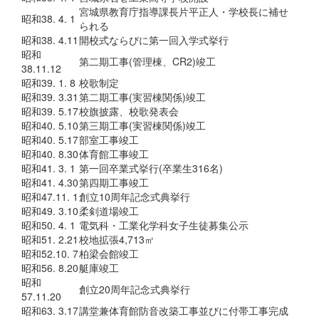
宮城県教育庁指導課長片平正人・学校長に補せ
昭和38. 4. 1
られる
昭和38. 4.11
開校式ならびに第一回入学式挙行
昭和
第二期工事(管理棟、CR2)竣工
38.11.12
昭和39. 1. 8
校歌制定
昭和39. 3.31
第二期工事(実習棟関係)竣工
昭和39. 5.17
校旗披露、校歌発表会
昭和40. 5.10
第三期工事(実習棟関係)竣工
昭和40. 5.17
部室工事竣工
昭和40. 8.30
体育館工事竣工
昭和41. 3. 1
第一回卒業式挙行(卒業生316名)
昭和41. 4.30
第四期工事竣工
昭和47.11. 1
創立10周年記念式典挙行
昭和49. 3.10
柔剣道場竣工
昭和50. 4. 1
電気科・工業化学科女子生徒募集公示
昭和51. 2.21
校地拡張4,713㎡
昭和52.10. 7
柏梁会館竣工
昭和56. 8.20
艇庫竣工
昭和
創立20周年記念式典挙行
57.11.20
昭和63. 3.17
講堂兼体育館防音改築工事並びに付帯工事完成