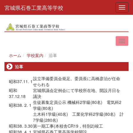
宮城県石巻工業高等学校
Toggl
ホーム
学校案内
沿革
沿革
設立準備委員会発足。委員長に高橋彦治が任命
昭和37.11. 1
せられる
昭和
宮城県議会定例会にて学校所在地、開設月日を
37.12.18
議決
生徒募集定員公示 機械科2学級(80名) 電気科2
昭和38. 2. 1
学級(80名)
土木科1学級(40名) 工業化学科2学級(80名) 計
7学級(280名)
昭和38. 3.30
第一期工事(本校舎CR19，特別2)竣工
昭和38. 4. 1
宮城県石巻工業高等学校開設