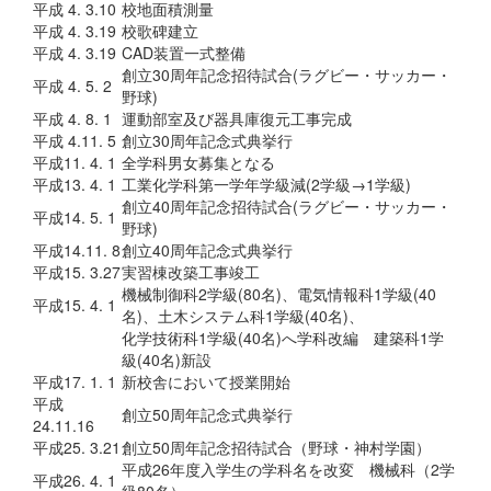
平成 4. 3.10
校地面積測量
平成 4. 3.19
校歌碑建立
平成 4. 3.19
CAD装置一式整備
創立30周年記念招待試合(ラグビー・サッカー・
平成 4. 5. 2
野球)
平成 4. 8. 1
運動部室及び器具庫復元工事完成
平成 4.11. 5
創立30周年記念式典挙行
平成11. 4. 1
全学科男女募集となる
平成13. 4. 1
工業化学科第一学年学級減(2学級→1学級)
創立40周年記念招待試合(ラグビー・サッカー・
平成14. 5. 1
野球)
平成14.11. 8
創立40周年記念式典挙行
平成15. 3.27
実習棟改築工事竣工
機械制御科2学級(80名)、電気情報科1学級(40
平成15. 4. 1
名)、土木システム科1学級(40名)、
化学技術科1学級(40名)へ学科改編 建築科1学
級(40名)新設
平成17. 1. 1
新校舎において授業開始
平成
創立50周年記念式典挙行
24.11.16
平成25. 3.21
創立50周年記念招待試合（野球・神村学園）
平成26年度入学生の学科名を改変 機械科（2学
平成26. 4. 1
級80名）