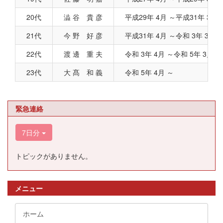
20代
澁 谷 貴 彦
平成29年 4月 ～平成31年 3
21代
今 野 好 彦
平成31年 4月 ～令和 3年 3月
22代
渡 邊 重 夫
令和 3年 4月 ～令和 5年 3月
23代
大 髙 和 義
令和 5年 4月 ～
緊急連絡
7日分
トピックがありません。
メニュー
ホーム