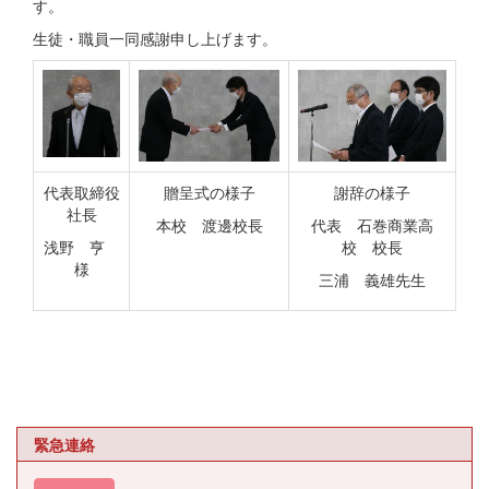
す。
生徒・職員一同感謝申し上げます。
代表取締役
贈呈式の様子
謝辞の様子
社長
本校 渡邊校長
代表 石巻商業高
浅野 亨
校 校長
様
三浦 義雄先生
緊急連絡