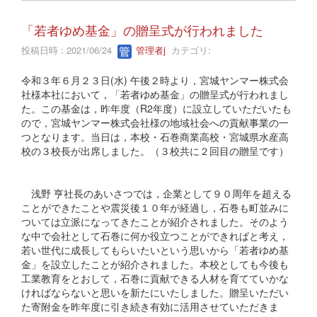
「若者ゆめ基金」の贈呈式が行われました
投稿日時 : 2021/06/24
管理者j
カテゴリ:
令和３年６月２３日(水) 午後２時より，宮城ヤンマー株式会
社様本社において，「若者ゆめ基金」の贈呈式が行われまし
た。この基金は，昨年度（R2年度）に設立していただいたも
ので，宮城ヤンマー株式会社様の地域社会への貢献事業の一
つとなります。当日は，本校・石巻商業高校・宮城県水産高
校の３校長が出席しました。（３校共に２回目の贈呈です）
浅野 亨社長のあいさつでは，企業として９０周年を超える
ことができたことや震災後１０年が経過し，石巻も町並みに
ついては立派になってきたことが紹介されました。そのよう
な中で会社として石巻に何か役立つことができればと考え，
若い世代に成長してもらいたいという思いから「若者ゆめ基
金」を設立したことが紹介されました。本校としても今後も
工業教育をとおして，石巻に貢献できる人材を育てていかな
ければならないと思いを新たにいたしました。贈呈いただい
た寄附金を昨年度に引き続き有効に活用させていただきま