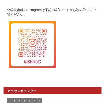
化学技術科のInstagramは下記のQRコードから読み取ってご
覧ください。
アクセスカウンター
1
3
5
9
9
4
1