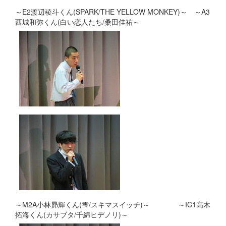
～E2渡辺稜斗くん(SPARK/THE YELLOW MONKEY)～ ～A3
西城和弥くん(白い恋人たち/桑田佳祐～
～M2A小林昴輝くん(雫/スキマスイッチ)～ ～IC1高木
拓海くん(カサブタ/千綿ヒデノリ)～