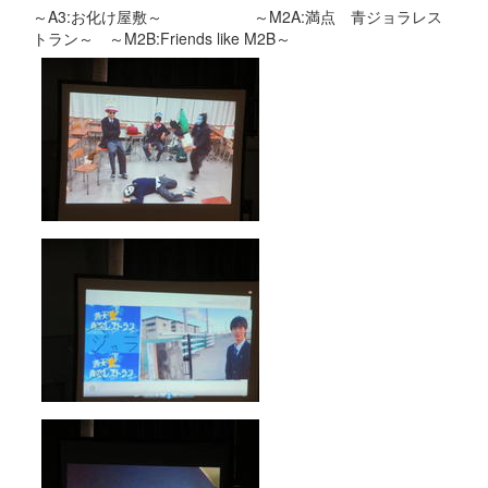
～A3:お化け屋敷～ ～M2A:満点 青ジョラレス
トラン～ ～M2B:Friends like M2B～