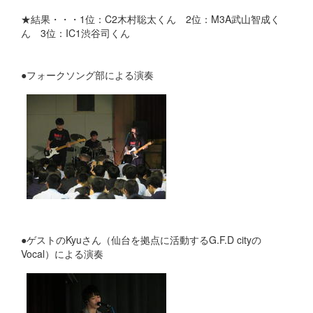
★結果・・・1位：C2木村聡太くん 2位：M3A武山智成く
ん 3位：IC1渋谷司くん
●フォークソング部による演奏
●ゲストのKyuさん（仙台を拠点に活動するG.F.D cityの
Vocal）による演奏