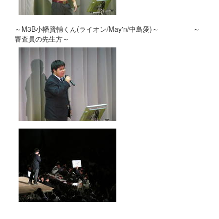
～M3B小幡賢輔くん(ライオン/May'n/中島愛)～ ～
審査員の先生方～