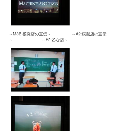
～M3B:模擬店の宣伝～ ～A2:模擬店の宣伝
～ ～E2:乙な店～