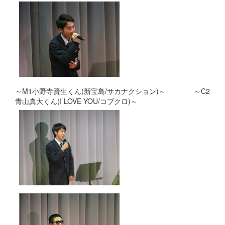
～M1小野寺賢生くん(新宝島/サカナクション)～ ～C2
青山真大くん(I LOVE YOU/コブクロ)～