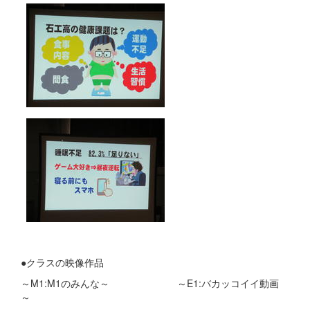
●クラスの映像作品
～M1:M1のみんな～ ～E1:バカッコイイ動画
～