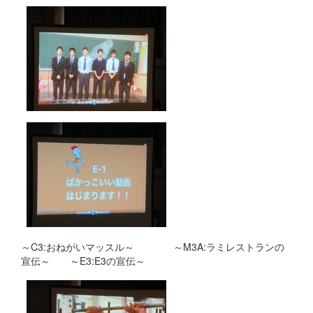
～C3:おねがいマッスル～ ～M3A:ラミレストランの
宣伝～ ～E3:E3の宣伝～