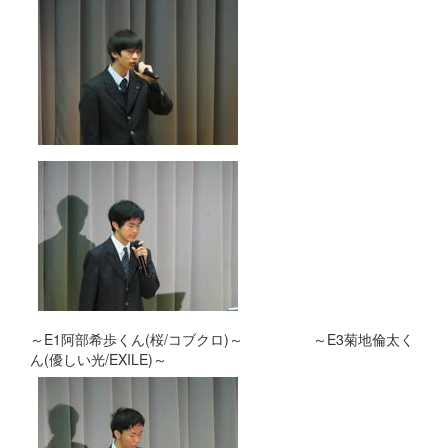
～E1阿部希歩くん(桜/コブクロ)～ ～E3菊地倫太く
ん(優しい光/EXILE)～