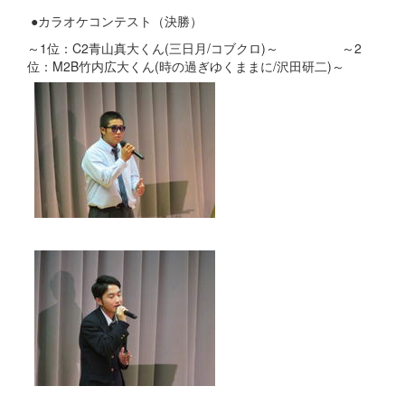
●カラオケコンテスト（決勝）
～1位：C2青山真大くん(三日月/コブクロ)～ ～2
位：M2B竹内広大くん(時の過ぎゆくままに/沢田研二)～