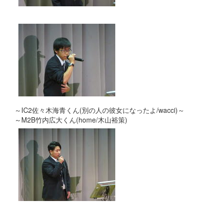
～IC2佐々木海青くん(別の人の彼女になったよ/wacci)～
～M2B竹内広大くん(home/木山裕策)