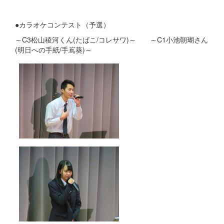
●カラオケコンテスト（予選）
～C3松山稜河くん(たばこ/コレサワ)～ ～C1小池朝瑚さん
(明日への手紙/手嶌葵)～