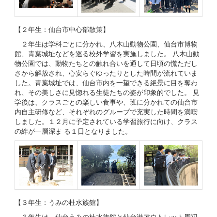
【２年生：仙台市中心部散策】
２年生は学科ごとに分かれ、八木山動物公園、仙台市博物
館、青葉城址などを巡る校外学習を実施しました。 八木山動
物公園では、動物たちとの触れ合いを通して日頃の慌ただし
さから解放され、心安らぐゆったりとした時間が流れていま
した。青葉城址では、仙台市内を一望できる絶景に目を奪わ
れ、その美しさに見惚れる生徒たちの姿が印象的でした。 見
学後は、クラスごとの楽しい食事や、班に分かれての仙台市
内自主研修など、それぞれのグループで充実した時間を満喫
しました。１２月に予定されている学習旅行に向け、クラス
の絆が一層深ま る１日となりました。
【３年生：うみの杜水族館】
３年生は、仙台うみの杜水族館と仙台港アウトレット周辺