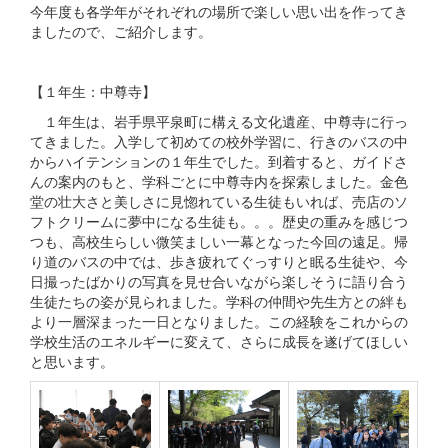
今年度も各学年がそれぞれの場所で楽しい思い出を作ってき
ましたので、ご紹介します。
【１年生：中尊寺】
１年生は、岩手県平泉町に構える文化遺産、中尊寺に行っ
てきました。入学して初めての校外学習に、行きのバスの中
からハイテンションの１年生でした。到着すると、ガイドさ
んの案内のもと、学科ごとに中尊寺内を探索しました。金色
堂の壮大さと美しさに見惚れている生徒もいれば、売店のソ
フトクリームに夢中になる生徒も。。。歴史の重みを感じつ
つも、高校生らしい微笑ましい一幕となった今回の遠足。帰
り道のバスの中では、歩き疲れてぐっすりと眠る生徒や、今
日撮ったばかりの写真を見せ合いながら楽しそうに語り合う
生徒たちの姿が見られました。学科の仲間や先生方との絆も
より一層深まった一日となりました。この経験をこれからの
学校生活のエネルギーに変えて、さらに成長を遂げてほしい
と思います。