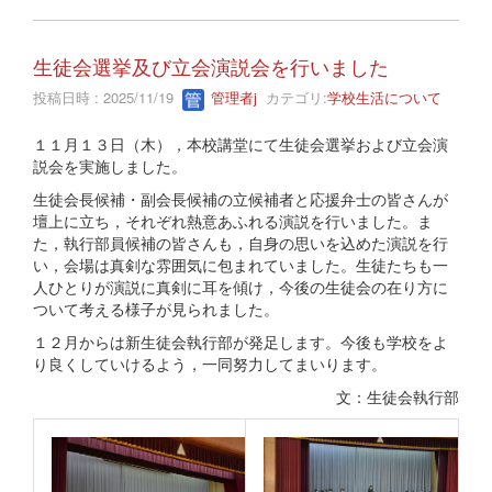
生徒会選挙及び立会演説会を行いました
投稿日時 : 2025/11/19
管理者j
カテゴリ:
学校生活について
１１月１３日（木），本校講堂にて生徒会選挙および立会演
説会を実施しました。
生徒会長候補・副会長候補の立候補者と応援弁士の皆さんが
壇上に立ち，それぞれ熱意あふれる演説を行いました。ま
た，執行部員候補の皆さんも，自身の思いを込めた演説を行
い，会場は真剣な雰囲気に包まれていました。生徒たちも一
人ひとりが演説に真剣に耳を傾け，今後の生徒会の在り方に
ついて考える様子が見られました。
１２月からは新生徒会執行部が発足します。今後も学校をよ
り良くしていけるよう，一同努力してまいります。
文：生徒会執行部