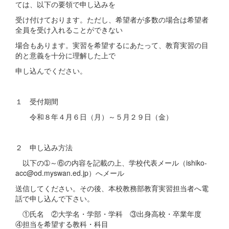
ては、以下の要領で申し込みを
受け付けております。ただし、希望者が多数の場合は希望者
全員を受け入れることができない
場合もあります。実習を希望するにあたって、教育実習の目
的と意義を十分に理解した上で
申し込んでください。
１ 受付期間
令和８年４月６日（月）～５月２９日（金）
２ 申し込み方法
以下の➀～⑥の内容を記載の上、学校代表メール（ishiko-
acc@od.myswan.ed.jp）へメール
送信してください。その後、本校教務部教育実習担当者へ電
話で申し込んで下さい。
①氏名 ②大学名・学部・学科 ③出身高校・卒業年度
④担当を希望する教科・科目