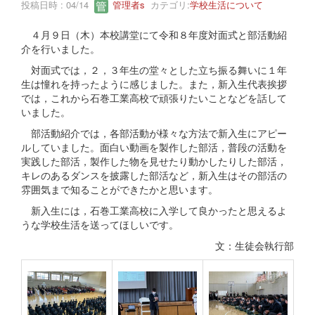
投稿日時 : 04/14
管理者s
カテゴリ:
学校生活について
４月９日（木）本校講堂にて令和８年度対面式と部活動紹
介を行いました。
対面式では，２，３年生の堂々とした立ち振る舞いに１年
生は憧れを持ったように感じました。また，新入生代表挨拶
では，これから石巻工業高校で頑張りたいことなどを話して
いました。
部活動紹介では，各部活動が様々な方法で新入生にアピー
ルしていました。面白い動画を製作した部活，普段の活動を
実践した部活，製作した物を見せたり動かしたりした部活，
キレのあるダンスを披露した部活など，新入生はその部活の
雰囲気まで知ることができたかと思います。
新入生には，石巻工業高校に入学して良かったと思えるよ
うな学校生活を送ってほしいです。
文：生徒会執行部