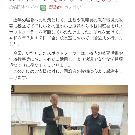
投稿日時 : 07/24
管理者s
カテゴリ:
近年の猛暑への対策として、生徒や教職員の教育環境の改
善に役立ててほしいとの温かいご厚意から本校同窓会よりス
ポットクーラーを寄贈していただきました。それを受けて、
令和８年７月１７日（金）校長室において、贈呈式を行いま
した。
今回、いただいたスポットクーラーは、校内の教育活動や
学校行事等において有効に活用し、より快適で安全な学習環
境づくりに役立ててまいります。
このたびのご支援に対し、同窓会の皆様に心より感謝申し
上げます。