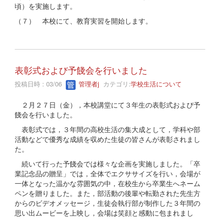
頃）を実施します。
（７） 本校にて、教育実習を開始します。
表彰式および予餞会を行いました
投稿日時 : 03/06
管理者j
カテゴリ:
学校生活について
２月２７日（金），本校講堂にて３年生の表彰式および予
餞会を行いました。
表彰式では，３年間の高校生活の集大成として，学科や部
活動などで優秀な成績を収めた生徒の皆さんが表彰されまし
た。
続いて行った予餞会では様々な企画を実施しました。「卒
業記念品の贈呈」では，全体でエクササイズを行い，会場が
一体となった温かな雰囲気の中，在校生から卒業生へネーム
ペンを贈りました。また，部活動の後輩や転勤された先生方
からのビデオメッセージ，生徒会執行部が制作した３年間の
思い出ムービーを上映し，会場は笑顔と感動に包まれまし