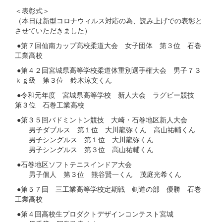
＜表彰式＞
（本日は新型コロナウィルス対応の為、読み上げでの表彰と
させていただきました）
●第７回仙南カップ高校柔道大会 女子団体 第３位 石巻
工業高校
●第４２回宮城県高等学校柔道体重別選手権大会 男子７３
ｋｇ級 第３位 鈴木涼文くん
●令和元年度 宮城県高等学校 新人大会 ラグビー競技
第３位 石巻工業高校
●第３５回バドミントン競技 大崎・石巻地区新人大会
男子ダブルス 第１位 大川龍弥くん 高山祐輔くん
男子シングルス 第１位 大川龍弥くん
男子シングルス 第３位 高山祐輔くん
●石巻地区ソフトテニスインドア大会
男子個人 第３位 熊谷賢一くん 茂庭光希くん
●第５７回 三工業高等学校定期戦 剣道の部 優勝 石巻
工業高校
●第４回高校生プロダクトデザインコンテスト宮城