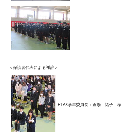
＜保護者代表による謝辞＞
PTA3学年委員長：萱場 祐子 様