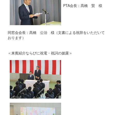
PTA会長：髙橋 賢 様
同窓会会長：髙橋 公治 様（文書による祝辞をいただいて
おります）
＜来賓紹介ならびに祝電・祝詞の披露＞