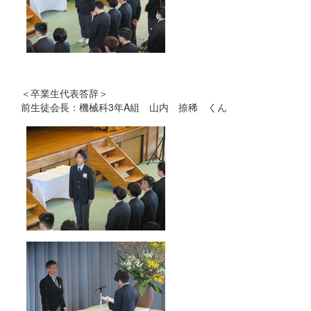
＜卒業生代表答辞＞
前生徒会長：機械科3年A組 山内 捺稀 くん