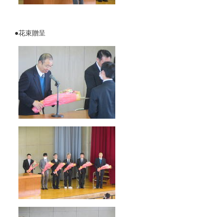
●花束贈呈