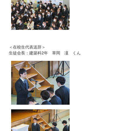
＜在校生代表送辞＞
生徒会長：建築科2年 草岡 凜 くん