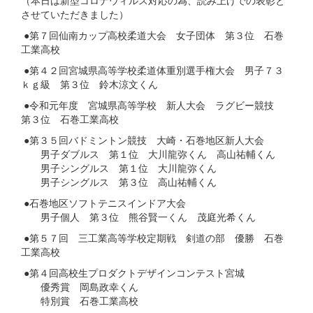
（本日は新型コロナウィルス対応の為、読み上げでの表彰と
させていただきました）
●第７回仙南カップ高校柔道大会 女子団体 第３位 石巻
工業高校
●第４２回宮城県高等学校柔道体重別選手権大会 男子７３
ｋｇ級 第３位 鈴木涼文くん
●令和元年度 宮城県高等学校 新人大会 ラグビー競技
第３位 石巻工業高校
●第３５回バドミントン競技 大崎・石巻地区新人大会
男子ダブルス 第１位 大川龍弥くん 高山祐輔くん
男子シングルス 第１位 大川龍弥くん
男子シングルス 第３位 高山祐輔くん
●石巻地区ソフトテニスインドア大会
男子個人 第３位 熊谷賢一くん 茂庭光希くん
●第５７回 三工業高等学校定期戦 剣道の部 優勝 石巻
工業高校
●第４回高校生プロダクトデザインコンテスト宮城
優秀賞 岡島政幸くん
特別賞 石巻工業高校