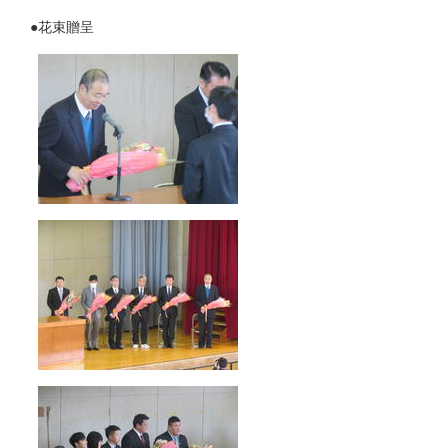
●花束贈呈