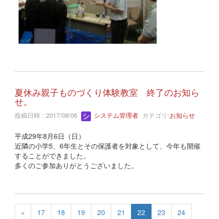
夏休み親子ものづくり体験教室 終了のお知ら
せ。
投稿日時 : 2017/08/06
システム管理者
カテゴリ:
お知らせ
平成29年8月6日（日）
近隣の小学5、6年生とその保護者を対象として、今年も開催
することができました。
多くのご参加ありがとうございました。
«
17
18
19
20
21
22
23
24