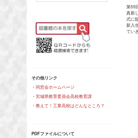
第5
真新
式に
新入
てい
その他リンク
・
同窓会ホームページ
・
宮城県教育委員会高校教育課
・
教えて！工業高校はどんなところ？
PDFファイルについて