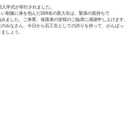
5回入学式が挙行されました。
しい制服に身を包んだ229名の新入生は、緊張の面持ちで
臨みました。ご来賓、保護者の皆様のご臨席に感謝申し上げます。
生のみなさん、今日から石工生としての誇りを持って、がんばっ
きましょう。