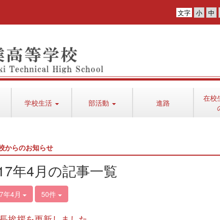
文字
在校
学校生活
部活動
進路
校からのお知らせ
017年4月の記事一覧
17年4月
50件
長挨拶を更新しました。