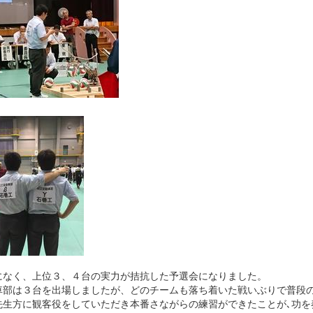
になく、上位３、４台の実力が拮抗した予選会になりました。
車部は３台を出場しましたが、どのチームも落ち着いた戦いぶりで普段の
先生方に観客役をしていただき本番さながらの練習ができたことが､功を