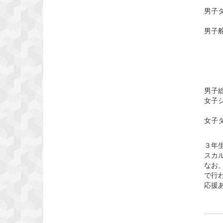
第
男子
第６
男子
浅
第２
第３
男子
女子
第
女子
第５
３年
スカ
なお
で行
応援