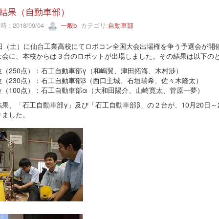
結果（自動車部）
 : 2018/09/04
一般b
カテゴリ:
自動車部
1日（土）に仙台工業高校にてロボコン全国大会出場権を争う予選会が開
大会に、本校からは３台のロボットが出場しました。その結果は以下の
位（250点）：石工自動車部γ（和嶋翼、津田拓海、木村渉）
位（230点）：石工自動車部β（西口主城、石垣瑞希、佐々木隆太）
位（100点）：石工自動車部α（大和田陽介、山崎寛太、菅原一夢）
結果、「石工自動車部γ」及び「石工自動車部β」の２台が、10月20日
りました。