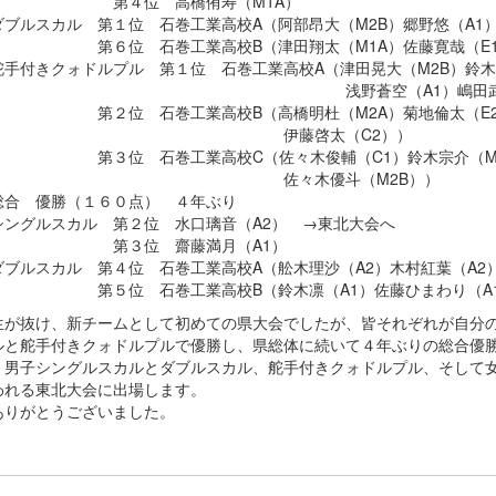
４位 高橋侑寿（M1A）
ダブルスカル 第１位 石巻工業高校A（阿部昂大（M2B）郷野悠（A1
位 石巻工業高校B（津田翔太（M1A）佐藤寛哉（E1
舵手付きクォドルプル 第１位 石巻工業高校A（津田晃大（M2B）鈴木
野蒼空（A1）嶋田武蔵（M2A）
位 石巻工業高校B（高橋明杜（M2A）菊地倫太（E2）石垣
伊藤啓太（C2））
位 石巻工業高校C（佐々木俊輔（C1）鈴木宗介（M2B）
佐々木優斗（M2B））
総合 優勝（１６０点） ４年ぶり
シングルスカル 第２位 水口璃音（A2） →東北大会へ
３位 齋藤満月（A1）
ダブルスカル 第４位 石巻工業高校A（舩木理沙（A2）木村紅葉（A2
位 石巻工業高校B（鈴木凛（A1）佐藤ひまわり（A1
生が抜け、新チームとして初めての県大会でしたが、皆それぞれが自分
ルと舵手付きクォドルプルで優勝し、県総体に続いて４年ぶりの総合優
、男子シングルスカルとダブルスカル、舵手付きクォドルプル、そして
われる東北大会に出場します。
ありがとうございました。