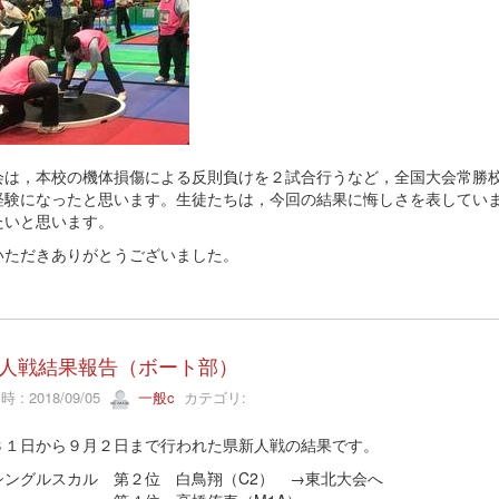
会は，本校の機体損傷による反則負けを２試合行うなど，全国大会常勝
経験になったと思います。生徒たちは，今回の結果に悔しさを表してい
たいと思います。
いただきありがとうございました。
人戦結果報告（ボート部）
 : 2018/09/05
一般c
カテゴリ:
３１日から９月２日まで行われた県新人戦の結果です。
シングルスカル 第２位 白鳥翔（C2） →東北大会へ