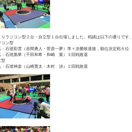
よりラジコン型２台・自立型１台出場しました。戦績は以下の通りです
ジコン型
名：石琥彩雲（赤間勇人・菅原一夢）準々決勝敗退後，順位決定戦６位
名：石琥凰華（千田和希・和嶋 翼）３回戦敗退
立型
名：石琥神楽（山崎寛太・木村 渉）２回戦敗退