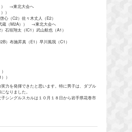
）） →東北大会へ
））
啓心（C2）佐々木丈人（E2）
） →東北大会へ
翔太（IC1）武山航也（A1）
布施昇真（E1）早川風我（C1）
））
））
の実力を発揮できたと思います。特に男子は、ダブル
勝になりました。
女子シングルスカルは１０月１８日から岩手県花巻市