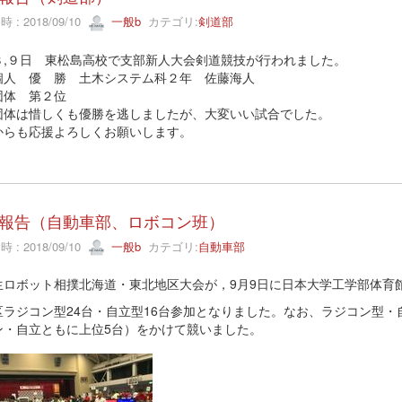
 : 2018/09/10
一般b
カテゴリ:
剣道部
８,９日 東松島高校で支部新人大会剣道競技が行われました。
個人 優 勝 土木システム科２年 佐藤海人
団体 第２位
団体は惜しくも優勝を逃しましたが、大変いい試合でした。
からも応援よろしくお願いします。
報告（自動車部、ロボコン班）
 : 2018/09/10
一般b
カテゴリ:
自動車部
生ロボット相撲北海道・東北地区大会が，9月9日に日本大学工学部体育
区ラジコン型24台・自立型16台参加となりました。なお、ラジコン型
ン・自立ともに上位5台）をかけて競いました。