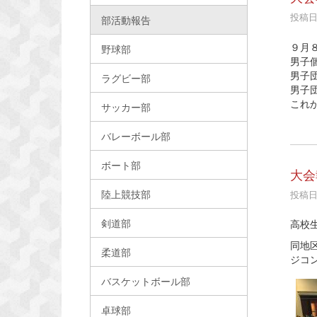
投稿日時
部活動報告
９月
野球部
男子
男子
ラグビー部
男子
これ
サッカー部
バレーボール部
ボート部
大会
陸上競技部
投稿日時
剣道部
高校
同地
柔道部
ジコ
バスケットボール部
卓球部