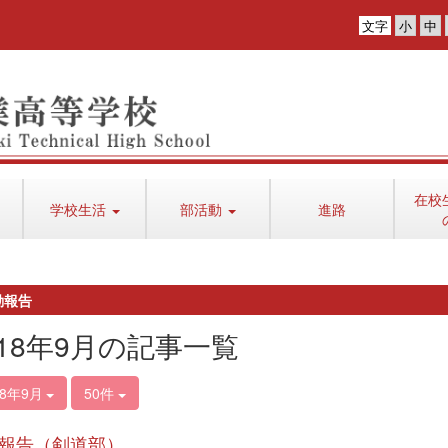
文字
在校
学校生活
部活動
進路
動報告
018年9月の記事一覧
18年9月
50件
報告（剣道部）