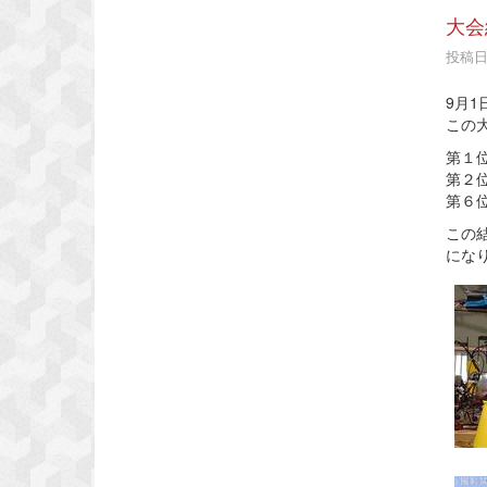
大会
投稿日時
9月
この
第１
第２
第６
この
にな