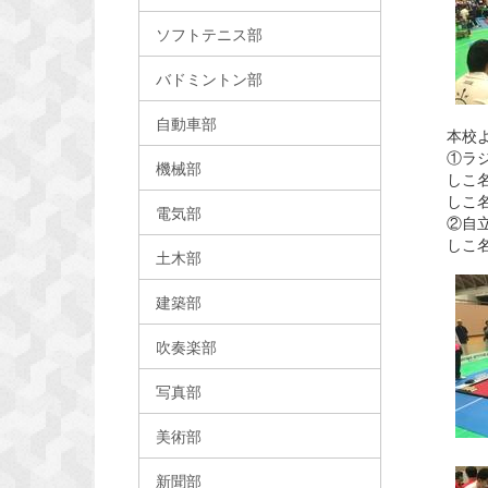
ソフトテニス部
バドミントン部
自動車部
本校
①ラ
機械部
しこ
しこ
電気部
②自
しこ
土木部
建築部
吹奏楽部
写真部
美術部
新聞部