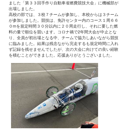
ました「第３３回手作り自動車省燃費競技大会」に機械部が
出場しました。
高校の部では、３校７チームが参加し、本校からは３チーム
が参加しました。競技は、免許センター内のコース１周６６
０mを規定時間３０分以内に２０周走行し、それに要した燃
料の量で順位を競います。コロナ禍で2年間大会が中止とな
り、全員が初出場となる中、チームで協力しあいながら競技
に臨みました。結果は残念ながら完走するも規定時間に入れ
ず記録を残せませんでしたが、次の大会に向けての良い経験
を積むことができました。応援ありがとうございました。