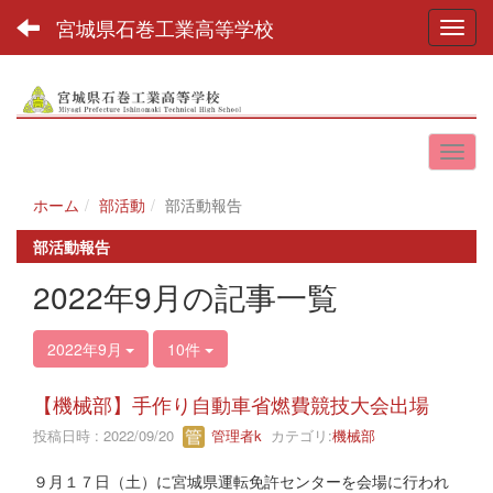
宮城県石巻工業高等学校
Toggl
ホーム
部活動
部活動報告
部活動報告
2022年9月の記事一覧
2022年9月
10件
【機械部】手作り自動車省燃費競技大会出場
投稿日時 : 2022/09/20
管理者k
カテゴリ:
機械部
９月１７日（土）に宮城県運転免許センターを会場に行われ