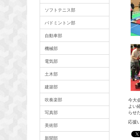
ソフトテニス部
バドミントン部
自動車部
機械部
電気部
土木部
建築部
吹奏楽部
今大
よい
らせ
写真部
応援
美術部
新聞部