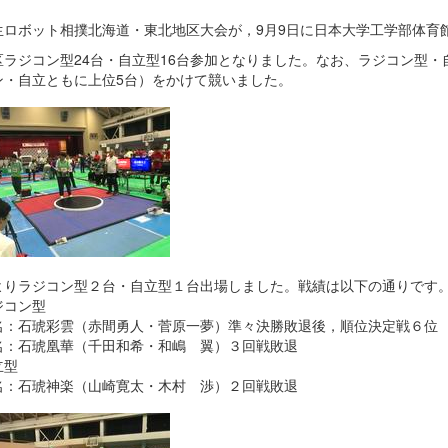
生ロボット相撲北海道・東北地区大会が，9月9日に日本大学工学部体育
区ラジコン型24台・自立型16台参加となりました。なお、ラジコン型
ン・自立ともに上位5台）をかけて競いました。
よりラジコン型２台・自立型１台出場しました。戦績は以下の通りです
ジコン型
名：石琥彩雲（赤間勇人・菅原一夢）準々決勝敗退後，順位決定戦６位
名：石琥凰華（千田和希・和嶋 翼）３回戦敗退
立型
名：石琥神楽（山崎寛太・木村 渉）２回戦敗退