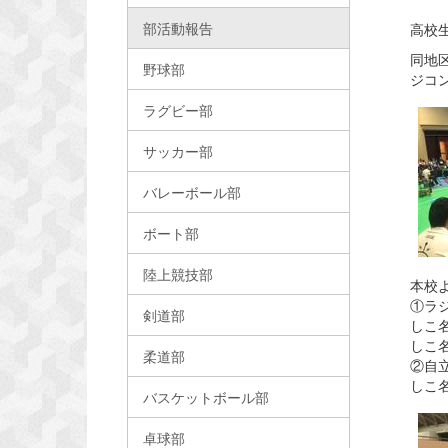
部活動報告
高校
同地
野球部
ジコ
ラグビー部
サッカー部
バレーボール部
ボート部
陸上競技部
本校
①ラ
剣道部
しこ
しこ
柔道部
②自
しこ
バスケットボール部
卓球部