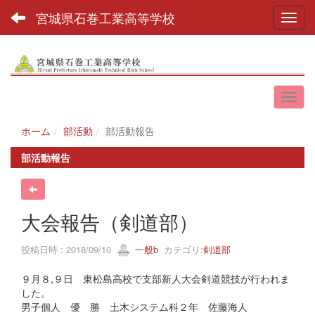
宮城県石巻工業高等学校
Toggl
ホーム
部活動
部活動報告
部活動報告
大会報告（剣道部）
投稿日時 : 2018/09/10
一般b
カテゴリ:
剣道部
９月８,９日 東松島高校で支部新人大会剣道競技が行われま
した。
男子個人 優 勝 土木システム科２年 佐藤海人