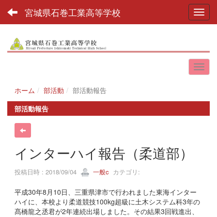
宮城県石巻工業高等学校
Toggl
ホーム
部活動
部活動報告
部活動報告
インターハイ報告（柔道部）
投稿日時 : 2018/09/04
一般c
カテゴリ:
平成30年8月10日、三重県津市で行われました東海インター
ハイに、本校より柔道競技100kg超級に土木システム科3年の
髙橋龍之丞君が2年連続出場しました。その結果3回戦進出、