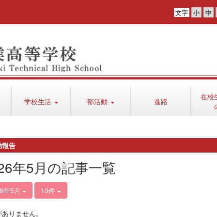
文字
在校
学校生活
部活動
進路
動報告
026年5月の記事一覧
26年5月
10件
がありません。