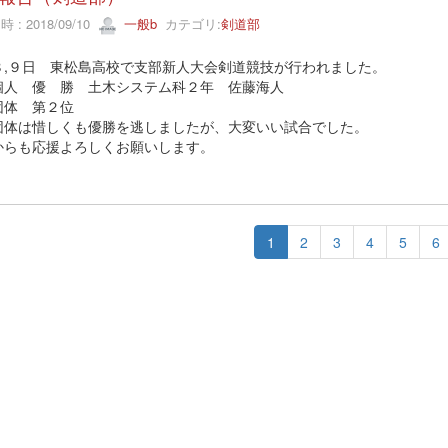
 : 2018/09/10
一般b
カテゴリ:
剣道部
８,９日 東松島高校で支部新人大会剣道競技が行われました。
個人 優 勝 土木システム科２年 佐藤海人
団体 第２位
団体は惜しくも優勝を逃しましたが、大変いい試合でした。
からも応援よろしくお願いします。
1
2
3
4
5
6