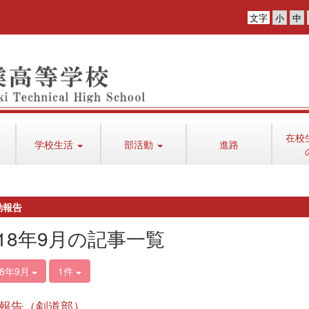
文字
在校
学校生活
部活動
進路
動報告
018年9月の記事一覧
18年9月
1件
報告（剣道部）