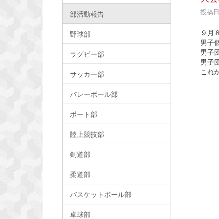
投稿日時
部活動報告
９月
野球部
男子
男子
ラグビー部
男子
これ
サッカー部
バレーボール部
ボート部
陸上競技部
剣道部
柔道部
バスケットボール部
卓球部