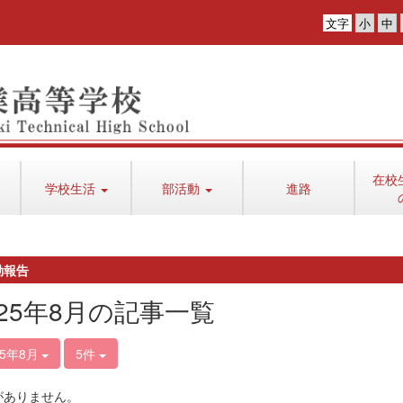
文字
在校
学校生活
部活動
進路
動報告
025年8月の記事一覧
25年8月
5件
がありません。