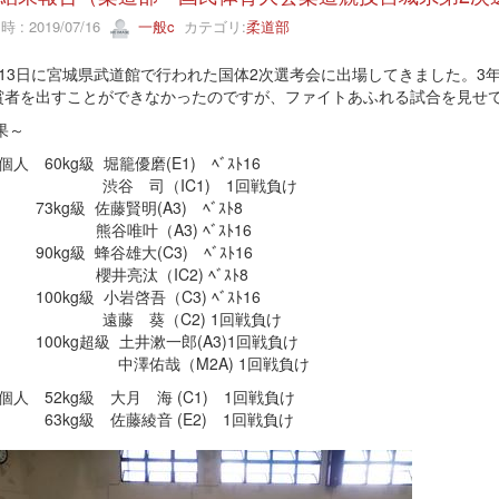
 : 2019/07/16
一般c
カテゴリ:
柔道部
13日に宮城県武道館で行われた国体2次選考会に出場してきました。3
賞者を出すことができなかったのですが、ファイトあふれる試合を見せ
～結果
個人 60kg級 堀籠優磨(E1) ﾍﾞｽﾄ16
谷 司（IC1) 1回戦負
kg級 佐藤賢明(A3) ﾍﾞｽﾄ8
唯叶（A3) ﾍﾞｽﾄ16
g級 蜂谷雄大(C3) ﾍﾞｽﾄ16
井亮汰（IC2) ﾍﾞｽﾄ8
0kg級 小岩啓吾（C3) ﾍﾞｽﾄ16
藤 葵（C2) 1回戦負け
0kg超級 土井漱一郎(A3)1回戦負け
澤佑哉（M2A) 1回戦負け
女子個人 52kg級 大月 海 (C1
kg級 佐藤綾音 (E2) 1回戦負け