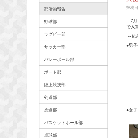
投稿日時
部活動報告
7月
野球部
で入
ラグビー部
●男子
サッカー部
渋
73
バレーボール部
熊谷
90k
ボート部
櫻
10
陸上競技部
遠
10
剣道部
中
●
柔道部
63
バスケットボール部
卓球部