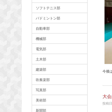
ソフトテニス部
バドミントン部
自動車部
機械部
電気部
土木部
建築部
今後
吹奏楽部
写真部
大会
美術部
投稿日時
新聞部