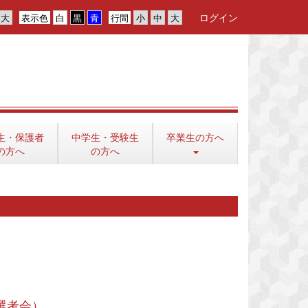
ログイン
表示色
行間
生・保護者
中学生・受験生
卒業生の方へ
の方へ
の方へ
選考会）