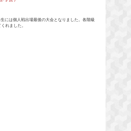
年生には個人戦出場最後の大会となりました。各階級
てくれました。
～
け
) 1回戦負け