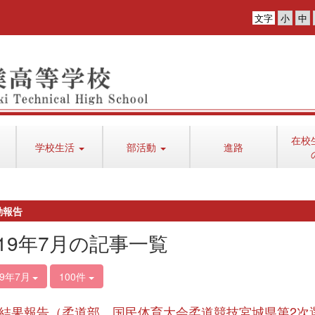
文字
在校
学校生活
部活動
進路
動報告
019年7月の記事一覧
19年7月
100件
結果報告（柔道部 国民体育大会柔道競技宮城県第2次