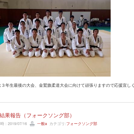
は３年生最後の大会、金鷲旗柔道大会に向けて頑張りますので応援宜し
結果報告（フォークソング部）
 : 2019/07/16
一般a
カテゴリ:
フォークソング部