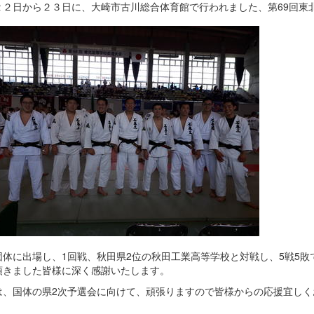
２２日から２３日に、大崎市古川総合体育館で行われました、第69回東
団体に出場し、1回戦、秋田県2位の秋田工業高等学校と対戦し、5戦5
頂きました皆様に深く感謝いたします。
は、国体の県2次予選会に向けて、頑張りますので皆様からの応援宜しく