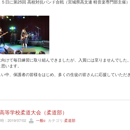
１５日に第25回 高校対抗バンド合戦（宮城県高文連 軽音楽専門部主催
。
に向けて毎日練習に取り組んできましたが、入賞には至りませんでした
と思います。
しい中、保護者の皆様をはじめ、多くの生徒の皆さんに応援していただ
高等学校柔道大会（柔道部）
 : 2019/07/02
一般c
カテゴリ:
柔道部