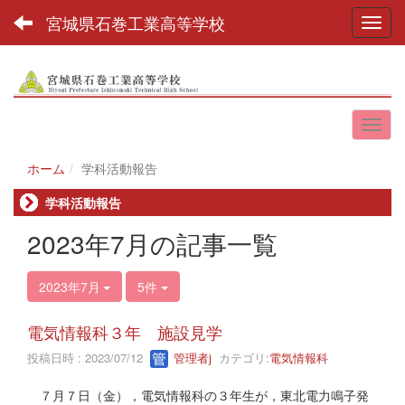
宮城県石巻工業高等学校
Toggl
ホーム
学科活動報告
学科活動報告
2023年7月の記事一覧
2023年7月
5件
電気情報科３年 施設見学
投稿日時 : 2023/07/12
管理者j
カテゴリ:
電気情報科
７月７日（金），電気情報科の３年生が，東北電力鳴子発