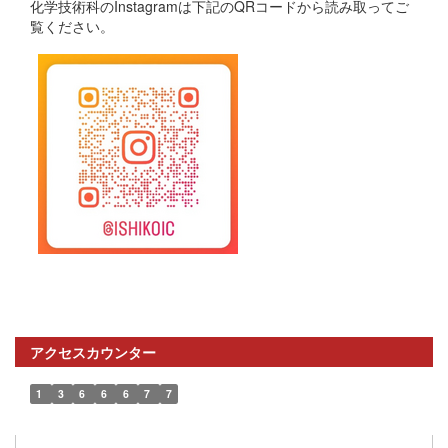
化学技術科のInstagramは下記のQRコードから読み取ってご
覧ください。
アクセスカウンター
1
3
6
6
6
7
7