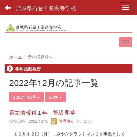
宮城県石巻工業高等学校
Toggl
ホーム
学科活動報告
学科活動報告
2022年12月の記事一覧
2022年12月
20件
電気情報科１年 施設見学
投稿日時 : 2022/12/16
管理者k
カテゴリ:
１２月１２日（月），みやぎクラフトマン２１事業として