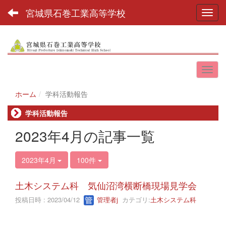
宮城県石巻工業高等学校
Toggl
ホーム
学科活動報告
学科活動報告
2023年4月の記事一覧
2023年4月
100件
土木システム科 気仙沼湾横断橋現場見学会
投稿日時 : 2023/04/12
管理者j
カテゴリ:
土木システム科