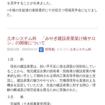
を見学することが出来ました。
○今後の生徒達の進路選択に十分役立つ現場見学会になりまし
た。
土木システム科 「みやぎ建設産業架け橋サロ
ン」の開催について
投稿日時 : 2023/04/12
管理者j
カテゴリ:
土木システム科
１目 的
現在の建設産業は、担い手不足に係る課題が深刻化してい
ることから、地元建設企業の技術者・技能者が建設産業の将
来的な担い手として期待される県内工業高等学校の生徒と交
流し、建設産業の魅力ややりがい、労働環境等を直接伝える
機会を設定していただき、生徒の建設産業に対する関心・理
解の醸成及び就労促進を図るために実施された。
２主 催
宮城県（土木部事業管理課）