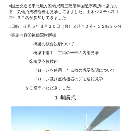
○国土交通省東北地方整備局南三陸沿岸国道事務所の協力の
下、気仙沼湾横断橋を見学してきました。土木システム科１
年生３７名が参加してきました。
○日時 令和５年３月２０日（月）８時４０分～１２時３０分
○実施内容①気仙沼横断橋
橋梁の概要説明ついて
橋梁下部工、主塔の一部の内部見学
②橋梁点検技術
ドローンを使用した点検の概要説明について
ドローン及び点検機器のデモ運転見学
をご指導いただきました。
１開講式