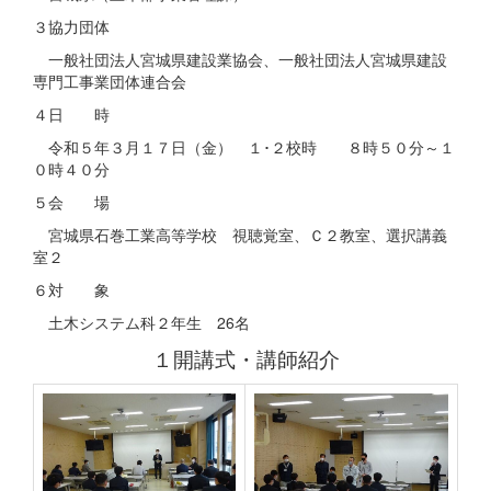
３協力団体
一般社団法人宮城県建設業協会、一般社団法人宮城県建設
専門工事業団体連合会
４日 時
令和５年３月１７日（金） １･２校時 ８時５０分～１
０時４０分
５会 場
宮城県石巻工業高等学校 視聴覚室、Ｃ２教室、選択講義
室２
６対 象
土木システム科２年生 26名
１開講式・講師紹介