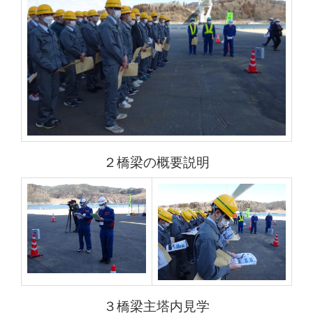
２橋梁の概要説明
３橋梁主塔内見学