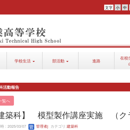
文字
在校
学校生活
部活動
進路
科活動報告
一覧へ
建築科】 模型製作講座実施 （ク
 : 2025/03/07
管理者j
カテゴリ:
建築科