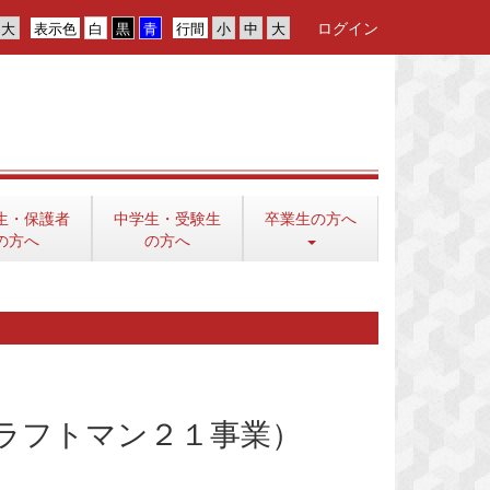
ログイン
表示色
行間
生・保護者
中学生・受験生
卒業生の方へ
の方へ
の方へ
ラフトマン２１事業）