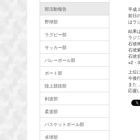
部活動報告
平成
前日
はラ
野球部
結果
ラグビー部
ラジ
石琥神
サッカー部
石琥
石琥玄
バレーボール部
※2・
上位
ボート部
今後
また
陸上競技部
応援
剣道部
柔道部
バスケットボール部
卓球部