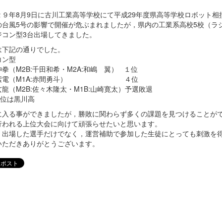
２９年8月9日に古川工業高等学校にて平成29年度県高等学校ロボット相
の台風5号の影響で開催が危ぶまれましたが，県内の工業系高校5校（ラジ
ジコン型3台出場してきました。
は下記の通りでした。
コン型
拳（M2B:千田和希・M2A:和嶋 翼） １位
紫電（M1A:赤間勇斗） ４位
龍（M2B:佐々木隆太・M1B:山崎寛太）予選敗退
3位は黒川高
に入る事ができましたが，勝敗に関わらず多くの課題を見つけることが
行われる上位大会に向けて頑張らせたいと思います。
，出場した選手だけでなく，運営補助で参加した生徒にとっても刺激を
いただきありがとうございます。