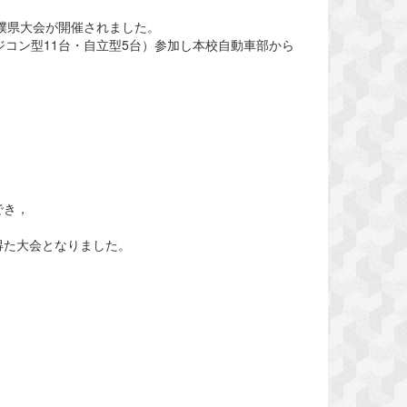
撲県大会が開催されました。
コン型11台・自立型5台）参加し本校自動車部から
でき，
得た大会となりました。