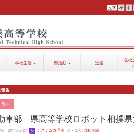
文字
在校
学校生活
部活動
進路
動報告
一覧へ
動車部 県高等学校ロボット相撲県
 : 2017/08/24
システム管理者
カテゴリ:
自動車部